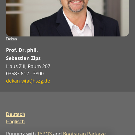
Dekan
Prof. Dr. phil.
Sebastian Zips
Haus Z II, Raum 207
03583 612 - 3800
dekan-w(at)hszg.de
Deutsch
Englisch
Running with
TYPO3
and
Bootstrap Package
.