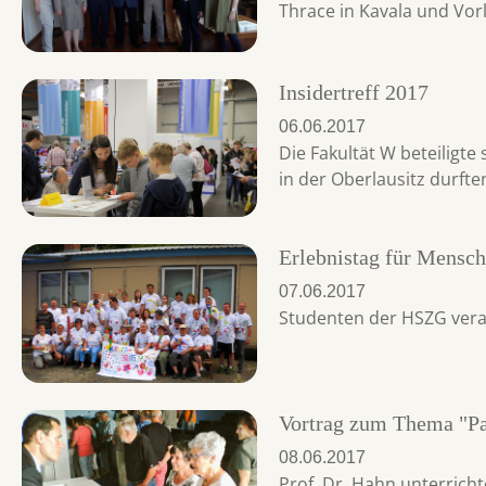
Thrace in Kavala und Vo
Insidertreff 2017
06.06.2017
Die Fakultät W beteiligt
in der Oberlausitz durft
Erlebnistag für Mensc
07.06.2017
Studenten der HSZG vera
Vortrag zum Thema "Pa
08.06.2017
Prof. Dr. Hahn unterrich