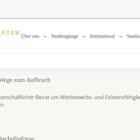
Über uns
Studiengänge
International
Studi
Submenu for "Über uns"
Submenu for "Studiengänge
Submenu f
Wege zum Aufbruch
enschaftlicher Beirat um Wettbewerbs- und Existenzfähigke
en.
schulinfotag