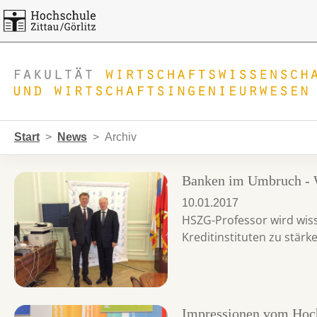
Skip to main navigation
Zum Hauptinhalt springen
Skip to page footer
Sie sind hier:
Start
News
Archiv
Banken im Umbruch - 
10.01.2017
HSZG-Professor wird wiss
Kreditinstituten zu stärk
Impressionen vom Hoch