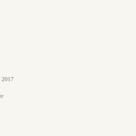
s 2017
er