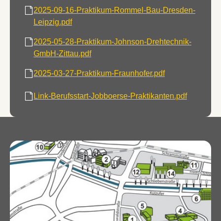
2025-09-16-Praktikum-Rommel-Bau-Dresden-
Leipzig.pdf
2025-05-28-Praktikum-Johnson-Drehtechnik-
GmbH-Zittau.pdf
2025-03-27-Praktikum-Fraunhofer.pdf
Link-Berufsstart-Jobboerse-Praktikanten.pdf