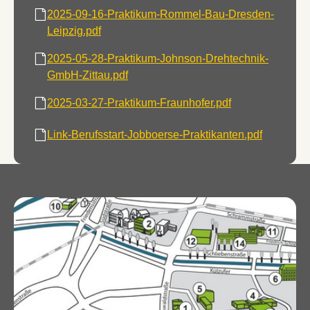
2025-09-16-Praktikum-Rommel-Bau-Dresden-
Leipzig.pdf
2025-05-28-Praktikum-Johnson-Drehtechnik-
GmbH-Zittau.pdf
2025-03-27-Praktikum-Fraunhofer.pdf
Link-Berufsstart-Jobboerse-Praktikanten.pdf