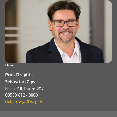
Dekan
Prof. Dr. phil.
Sebastian Zips
Haus Z II, Raum 207
03583 612 - 3800
dekan-w(at)hszg.de