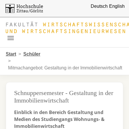
Deutsch
English
Skip to main navigation
Zum Hauptinhalt springen
Skip to page footer
Sie sind hier:
Start
Schüler
Mitmachangebot: Gestaltung in der Immobilienwirtschaft
Schnuppersemester - Gestaltung in der
Immobilienwirtschaft
Einblick in den Bereich Gestaltung und
Medien des Studiengangs Wohnungs- &
Immobilienwirtschaft