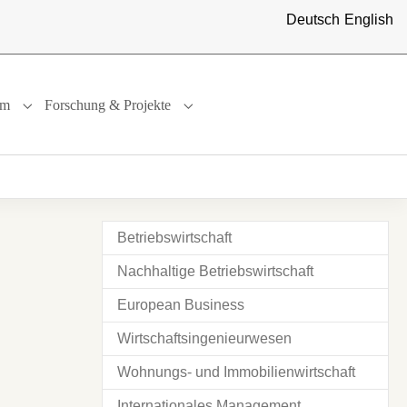
Deutsch
English
um
Forschung & Projekte
"
or "International"
Submenu for "Studium"
Submenu for "Forschung & Projekte"
Betriebswirtschaft
Nachhaltige Betriebswirtschaft
European Business
Wirtschaftsingenieurwesen
Wohnungs- und Immobilienwirtschaft
Internationales Management