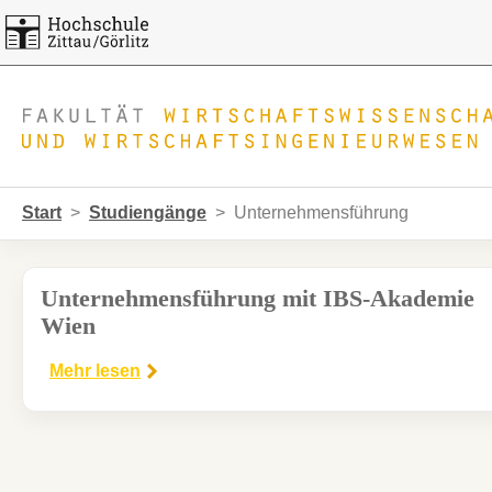
Skip to main navigation
Zum Hauptinhalt springen
Skip to page footer
Sie sind hier:
Start
Studiengänge
Unternehmensführung
Unternehmensführung mit IBS-Akademie
Wien
Mehr lesen