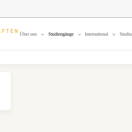
Über uns
Studiengänge
International
Studi
Submenu for "Über uns"
Submenu for "Studiengänge
Submenu f