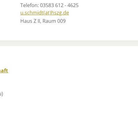
Telefon: 03583 612 - 4625
u.schmidt(at)hszg.de
Haus Z II, Raum 009
haft
u)