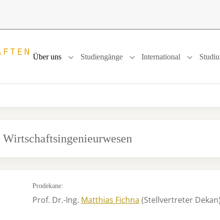
Über uns
Studiengänge
International
Studi
Submenu for "Über uns"
Submenu for "Studiengänge
Submenu f
d Wirtschaftsingenieurwesen
Prodekane:
Prof. Dr.-Ing.
Matthias Fichna
(Stellvertreter Dekan