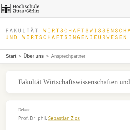
Skip to main navigation
Zum Hauptinhalt springen
Skip to page footer
Sie sind hier:
Start
Über uns
Ansprechpartner
Fakultät Wirtschaftswissenschaften un
Dekan:
Prof. Dr. phil.
Sebastian Zips