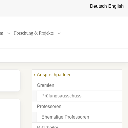
Deutsch
English
um
Forschung & Projekte
"
or "International"
Submenu for "Studium"
Submenu for "Forschung & Projekte"
(current)
Ansprechpartner
Gremien
Prüfungsausschuss
Professoren
)
Ehemalige Professoren
Mitarbeiter