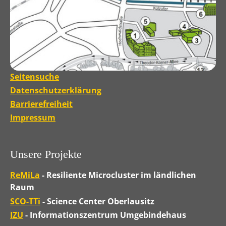
Seitensuche
Datenschutzerklärung
Barrierefreiheit
Impressum
Unsere Projekte
ReMiLa
- Resiliente Microcluster im ländlichen
Raum
SCO-TTi
- Science Center Oberlausitz
IZU
- Informationszentrum Umgebindehaus