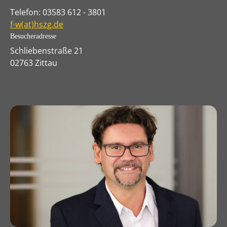
Telefon: 03583 612 - 3801
f-w(at)hszg.de
Besucheradresse
Schliebenstraße 21
02763 Zittau