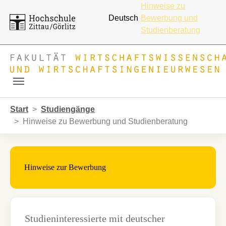
Hinweise zu
Deutsch
Bewerbung und
Studienberatung
Skip to main navigation
Zum Hauptinhalt springen
Skip to page footer
Sie sind hier:
Start
Studiengänge
Hinweise zu Bewerbung und Studienberatung
Hinweise zur Bewerbung
Studieninteressierte mit deutscher