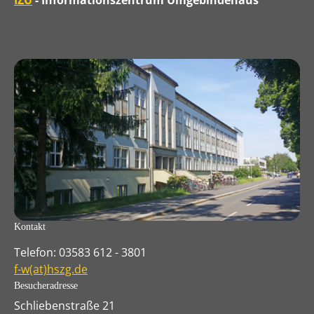
IZU
- Informationszentrum Umgebindehaus
Kontakt
Telefon: 03583 612 - 3801
f-w(at)hszg.de
Besucheradresse
Schliebenstraße 21