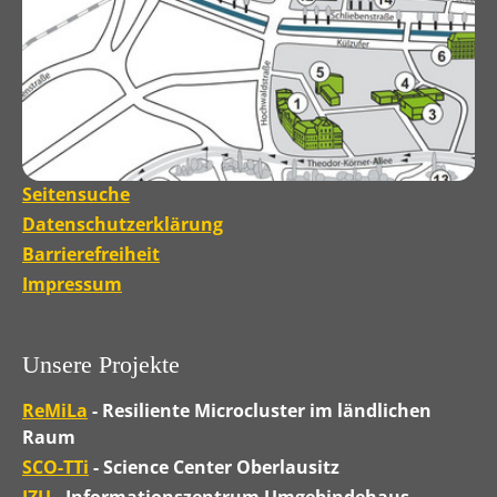
Seitensuche
Datenschutzerklärung
Barrierefreiheit
Impressum
Unsere Projekte
ReMiLa
- Resiliente Microcluster im ländlichen
Raum
SCO-TTi
- Science Center Oberlausitz