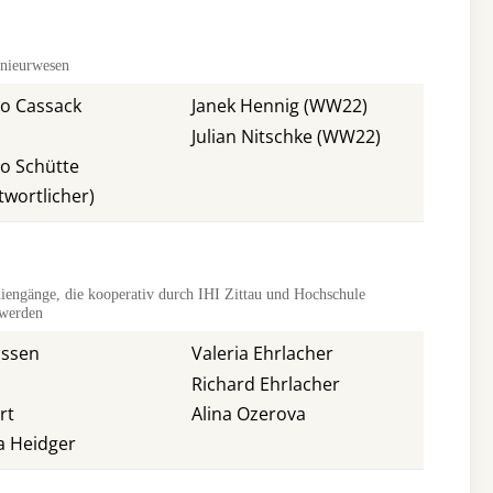
enieurwesen
ngo Cassack
Janek Hennig (WW22)
Julian Nitschke (WW22)
ino Schütte
wortlicher)
iengänge, die kooperativ durch IHI Zittau und Hochschule
 werden
assen
Valeria Ehrlacher
Richard Ehrlacher
rt
Alina
Ozerova
ia Heidger