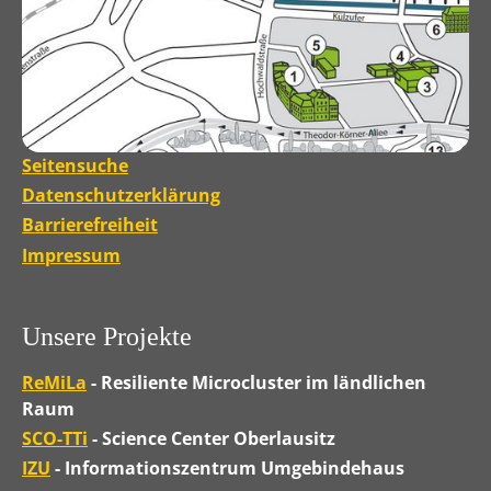
Seitensuche
Datenschutzerklärung
Barrierefreiheit
Impressum
Unsere Projekte
ReMiLa
- Resiliente Microcluster im ländlichen
Raum
SCO-TTi
- Science Center Oberlausitz
IZU
- Informationszentrum Umgebindehaus