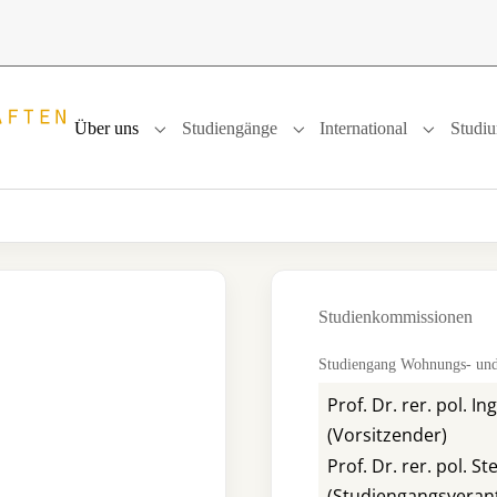
Über uns
Studiengänge
International
Studi
Submenu for "Über uns"
Submenu for "Studiengänge
Submenu f
Studienkommissionen
Studiengang Wohnungs- und
Prof. Dr. rer. pol. I
(Vorsitzender)
Prof. Dr. rer. pol. S
(Studiengangsverant