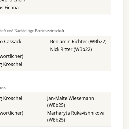
as Fichna
haft und Nachhaltige Betriebswirtschaft
ngo Cassack
Benjamin Richter (WBb22)
Nick Ritter (WBb22)
wortlicher)
örg Kroschel
ness
örg Kroschel
Jan-Malte Wiesemann
(WEb25)
wortlicher)
Marharyta Rukavishnikova
(WEb25)