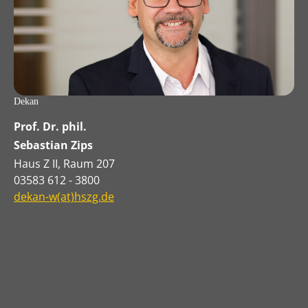
Dekan
Prof. Dr. phil.
Sebastian Zips
Haus Z II, Raum 207
03583 612 - 3800
dekan-w(at)hszg.de