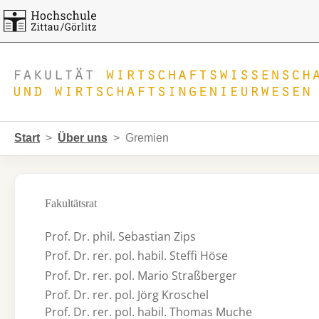
Skip to main navigation
Zum Hauptinhalt springen
Skip to page footer
Sie sind hier:
Start
Über uns
Gremien
Fakultätsrat
Prof. Dr. phil. Sebastian Zips
Prof. Dr. rer. pol. habil. Steffi Höse
Prof. Dr. rer. pol. Mario Straßberger
Prof. Dr. rer. pol. Jörg Kroschel
Prof. Dr. rer. pol. habil. Thomas Muche