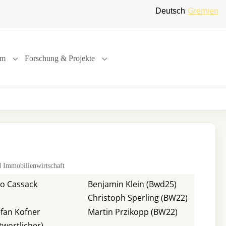
Deutsch
Gremien
um
Forschung & Projekte
"
or "International"
Submenu for "Studium"
Submenu for "Forschung & Projekte"
 Immobilienwirtschaft
ngo Cassack
Benjamin Klein (Bwd25)
Christoph Sperling (BW22)
tefan Kofner
Martin Przikopp (BW22)
wortlicher)