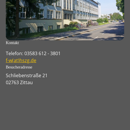
Kontakt
Telefon: 03583 612 - 3801
f-w(at)hszg.de
Besucheradresse
Schliebenstraße 21
02763 Zittau