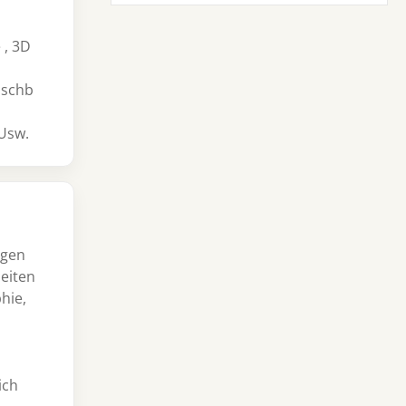
 , 3D
ischb
 Usw.
ngen
eiten
hie,
ich