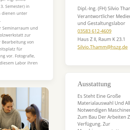
3. Semester) in
Dipl.-Ing. (FH) Silvio T
 dienen unter
Verantwortlicher Medie
.
und Gestaltungslabor
ger Seminarraum und
03583 612-4609
lzwerkstatt zur
Haus Z II, Raum K 23.1
r Bearbeitung von
Silvio.Thamm@hszg.de
tsplatz für
g vor. Fotografie,
 diesem Labor ihren
Ausstattung
 larger version for:
Es Steht Eine Große
Materialauswahl Und Al
Notwendigen Maschine
Zum Bau Der Arbeiten 
Verfügung. Zur