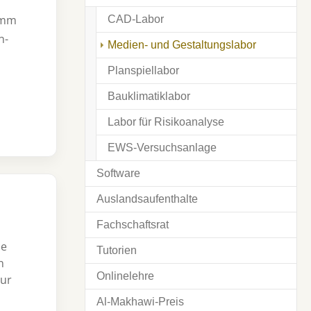
hamm
CAD-Labor
n-
(current)
Medien- und Gestaltungslabor
Planspiellabor
Bauklimatiklabor
Labor für Risikoanalyse
EWS-Versuchsanlage
Software
Auslandsaufenthalte
Fachschaftsrat
le
Tutorien
n
Onlinelehre
Zur
Al-Makhawi-Preis