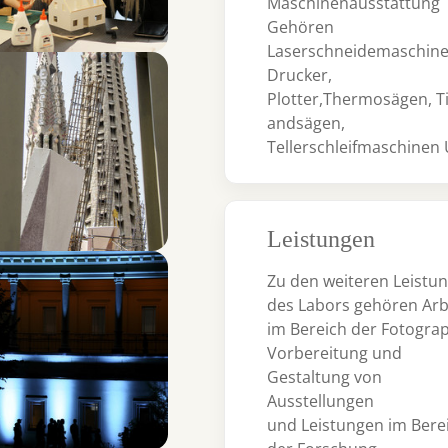
Maschinenausstattung
Gehören
Laserschneidemaschine
 larger version for:
Drucker,
Plotter,Thermosägen, T
Andsägen,
Tellerschleifmaschinen
Leistungen
 larger version for:
Zu den weiteren Leistu
des Labors gehören Arb
im Bereich der Fotograp
Vorbereitung und
Gestaltung von
Ausstellungen
und Leistungen im Bere