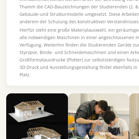
Thamm die CAD-Bauzeichnungen der Studierenden (2. & 
Gebäude-und Strukturmodelle umgesetzt. Diese Arbeiten
anderem der Schulung des konstruktiven Verständnisses
Hierfür steht eine große Materialauswahl, ein geräumi
alle notwendigen Maschinen in einer angeschlossenen Ho
Verfügung. Weiterhin finden die Studierenden Geräte zu
Styropor, Binde- und Schneidemaschinen und einen Arbei
Großformatausdrucke (Plotter) zur selbstständigen Nutzun
3D-Druck und Ausstellungsgestaltung findet ebenfalls in
Platz.
Show larger version for:
Show larger version for:
Show