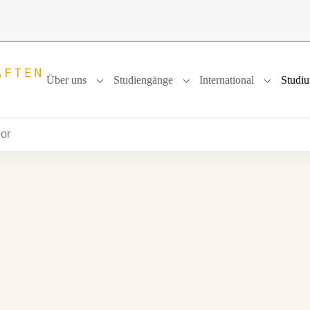
Über uns
Studiengänge
International
Studi
Submenu for "Über uns"
Submenu for "Studiengänge
Submenu f
or