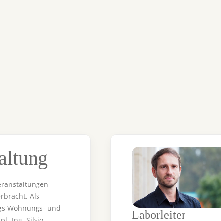
altung
eranstaltungen
rbracht. Als
ngs Wohnungs- und
Laborleiter
.-Ing. Silvio