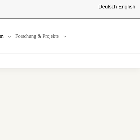
Deutsch
English
um
Forschung & Projekte
"
or "International"
Submenu for "Studium"
Submenu for "Forschung & Projekte"