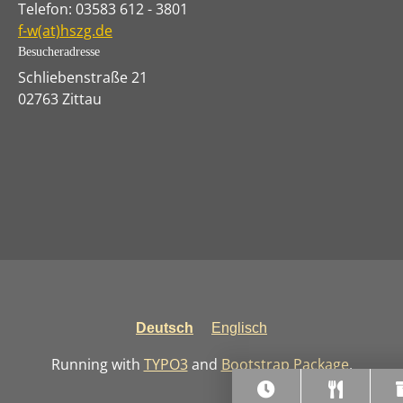
Telefon: 03583 612 - 3801
f-w(at)hszg.de
Besucheradresse
Schliebenstraße 21
02763 Zittau
Deutsch
Englisch
Running with
TYPO3
and
Bootstrap Package
.