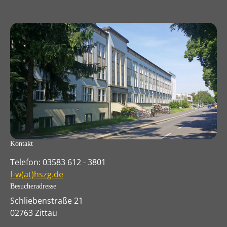
Kontakt
Telefon: 03583 612 - 3801
f-w(at)hszg.de
Besucheradresse
Schliebenstraße 21
02763 Zittau