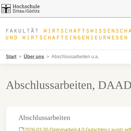
Skip to main navigation
Zum Hauptinhalt springen
Skip to page footer
Sie sind hier:
Start
Über uns
Abschlussarbeiten u.a.
Abschlussarbeiten, DAAD
Abschlussarbeiten
2026-03-30-Diplomarbeit-4.0-Gutachten-Lausitz.pdf