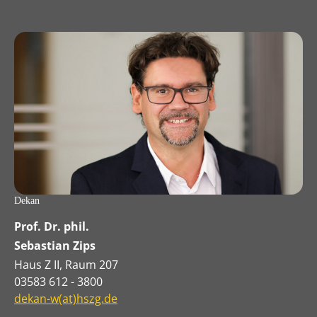
Dekan
Prof. Dr. phil.
Sebastian Zips
Haus Z II, Raum 207
03583 612 - 3800
dekan-w(at)hszg.de