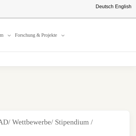
Deutsch
English
um
Forschung & Projekte
"
or "International"
Submenu for "Studium"
Submenu for "Forschung & Projekte"
D/ Wettbewerbe/ Stipendium /