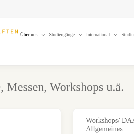
Über uns
Studiengänge
International
Studi
Submenu for "Über uns"
Submenu for "Studiengänge
Submenu f
, Messen, Workshops u.ä.
Workshops/ DAA
Allgemeines