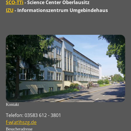
SCO-TTi
- Science Center Oberlausitz
IZU
- Informationszentrum Umgebindehaus
Kontakt
Telefon: 03583 612 - 3801
f-w(at)hszg.de
Besucheradresse