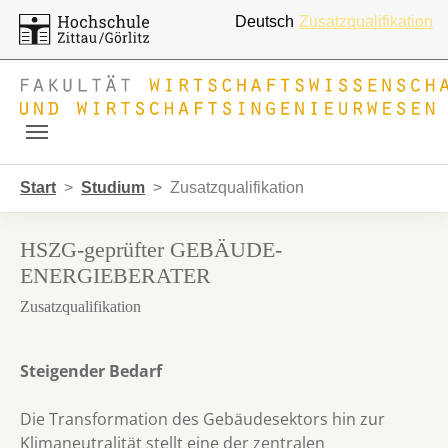
Deutsch
Zusatzqualifikation
Skip to main navigation
Zum Hauptinhalt springen
Skip to page footer
Sie sind hier:
Start
Studium
Zusatzqualifikation
HSZG-geprüfter GEBÄUDE-
ENERGIEBERATER
Zusatzqualifikation
Steigender Bedarf
Die Transformation des Gebäudesektors hin zur
Klimaneutralität stellt eine der zentralen