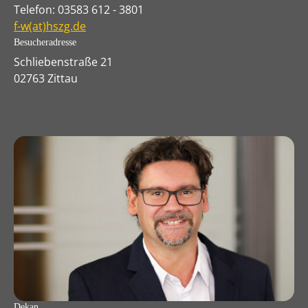
Telefon: 03583 612 - 3801
f-w(at)hszg.de
Besucheradresse
Schliebenstraße 21
02763 Zittau
Dekan