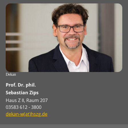
Dekan
Prof. Dr. phil.
Sebastian Zips
Haus Z II, Raum 207
03583 612 - 3800
dekan-w(at)hszg.de