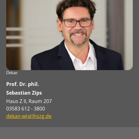
Dekan
Prof. Dr. phil.
Sebastian Zips
Haus Z II, Raum 207
03583 612 - 3800
dekan-w(at)hszg.de