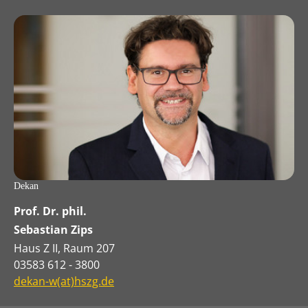
Dekan
Prof. Dr. phil.
Sebastian Zips
Haus Z II, Raum 207
03583 612 - 3800
dekan-w(at)hszg.de