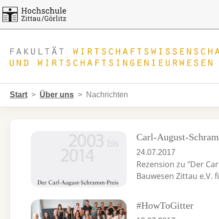
Skip to main navigation
Zum Hauptinhalt springen
Skip to page footer
Sie sind hier:
Start
Über uns
Nachrichten
Carl-August-Schram
24.07.2017
Rezension zu "Der Car
Bauwesen Zittau e.V. 
#HowToGitter