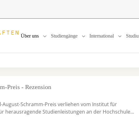
Über uns
Studiengänge
International
Studi
Submenu for "Über uns"
Submenu for "Studiengänge
Submenu f
m-Preis - Rezension
l-August-Schramm-Preis verliehen vom Institut für
für herausragende Studienleistungen an der Hochschule…