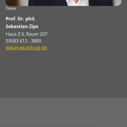
Dekan
Prof. Dr. phil.
Sebastian Zips
Haus Z II, Raum 207
03583 612 - 3800
dekan-w(at)hszg.de