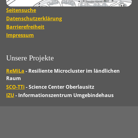
Seitensuche
Datenschutzerklärung
Barrierefreiheit
Impressum
Unsere Projekte
ReMiLa
- Resiliente Microcluster im ländlichen
Raum
SCO-TTi
- Science Center Oberlausitz
IZU
- Informationszentrum Umgebindehaus