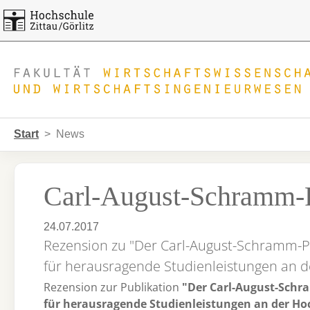
Skip to main navigation
Zum Hauptinhalt springen
Skip to page footer
Sie sind hier:
Start
News
Carl-August-Schramm-P
24.07.2017
Rezension zu "Der Carl-August-Schramm-Pre
für herausragende Studienleistungen an de
Rezension zur Publikation
"
Der Carl-August-Schra
für herausragende Studienleistungen an der Hoch