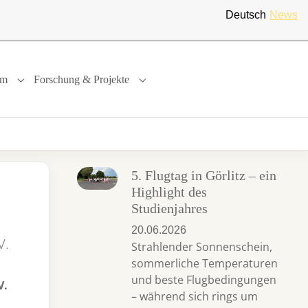
Deutsch
News
um
Forschung & Projekte
"
or "International"
Submenu for "Studium"
Submenu for "Forschung & Projekte"
5. Flugtag in Görlitz – ein
Highlight des
Studienjahres
20.06.2026
V.
Strahlender Sonnenschein,
sommerliche Temperaturen
und beste Flugbedingungen
V.
– während sich rings um