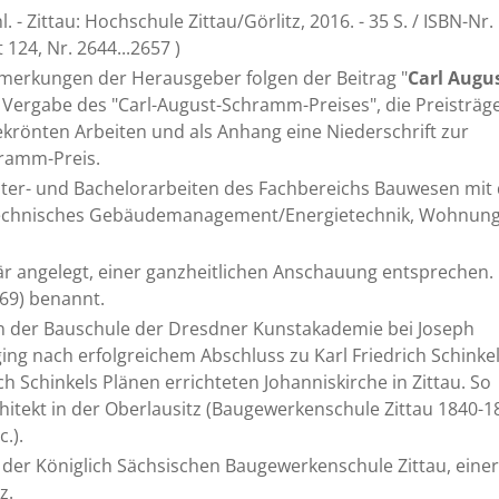
Zittau: Hochschule Zittau/Görlitz, 2016. - 35 S. / ISBN-Nr.
124, Nr. 2644...2657 )
emerkungen der Herausgeber folgen der Beitrag "
Carl Augu
 Vergabe des "Carl-August-Schramm-Preises", die Preisträg
krönten Arbeiten und als Anhang eine Niederschrift zur
hramm-Preis.
aster- und Bachelorarbeiten des Fachbereichs Bauwesen mit
 Technisches Gebäudemanagement/Energietechnik, Wohnung
när angelegt, einer ganzheitlichen Anschauung entsprechen.
69) benannt.
an der Bauschule der Dresdner Kunstakademie bei Joseph
ing nach erfolgreichem Abschluss zu Karl Friedrich Schinke
 Schinkels Plänen errichteten Johanniskirche in Zittau. So
hitekt in der Oberlausitz (Baugewerkenschule Zittau 1840-1
.).
 der Königlich Sächsischen Baugewerkenschule Zittau, einer
z.