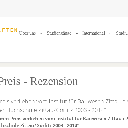
Über uns
Studiengänge
International
Studi
Submenu for "Über uns"
Submenu for "Studiengänge
Submenu f
reis - Rezension
is verliehen vom Institut für Bauwesen Zittau e.
r Hochschule Zittau/Görlitz 2003 - 2014"
mm-Preis verliehen vom Institut für Bauwesen Zittau e.
schule Zittau/Görlitz 2003 - 2014"