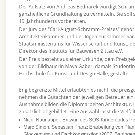
Der Aufsatz von Andreas Bednarek würdigt Schram
ganzheitliche Grundhaltung zu vermitteln. Sie soll
19. Jahrhunderts vorbereiten.
Der Jury des "Carl-August-Schramm-Preises" gehöre
Architektenkammer und der Ingenieurkammer Sachs
Staatsministeriums für Wissenschaft und Kunst, de
Direktor des Instituts für Bauwesen Zittau e.V.
Der Preis besteht aus einer Urkunde, dem Preisgel
von der Bildhauerin Maya Gaber, damals Studentin 
Hochschule für Kunst und Design Halle, gestaltet.
Eng begrenzte Mittel erlaubten es nicht, die prei
nehmen die Gutachten der jeweiligen Betreuer ein.
Ausnahme bilden die Diplomarbeiten Architektur. I
zusätzlich abgebildet. Eine Auswahl lässt die Vielf
Nicol Naunapper: Entwurf des SOS-Kinderdorfes Pe
Marc Simon, Sebastian Franz: Erarbeitung von Planu
Glockenturm und Dachkonstruktion (2007, Bauingen