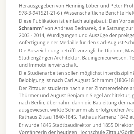
Herausgegeben von Henning Löber und Peter Prohl. - 
978-3-941521-21-6 ( Wissenschaftliche Berichte Heft 
Diese Publikation ist einfach aufgebaut: Den Vorb
Schramm
" von Andreas Bednarek, die Satzung zur
2003 - 2014, Würdigungen und Auszüge der preisge
Anfertigung einer Medaille für den Carl-August-Sc
Die Auszeichnung betrifft vorzügliche Diplom-, M
Studiengängen Architektur, Bauingenieurwesen,
und Immobilienwirtschaft.
Die Studienarbeiten sollen möglichst interdiszipli
Belobigung ist nach Carl August Schramm (1806-18
Der Zittauer studierte nach einer Zimmererlehre 
Thürmer und August Benjamin Siegel Architektur, g
nach Berlin, übernahm dann die Bauleitung der nach
ausgewiesen, wirkte Schramm als erfolgreicher Arc
Rathaus Zittau 1840-1845, Rathaus Kamenz 1842 etc
Er wurde 1845 Stadtbaudirektor und 1855 Direktor
Vorgängerin der heutigen Hochschule Zittau/Görlit