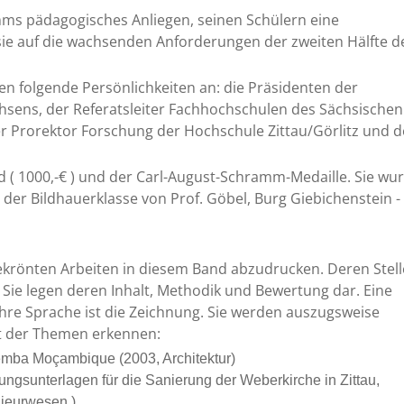
ms pädagogisches Anliegen, seinen Schülern eine
 sie auf die wachsenden Anforderungen der zweiten Hälfte d
n folgende Persönlichkeiten an: die Präsidenten der
ens, der Referatsleiter Fachhochschulen des Sächsischen
r Prorektor Forschung der Hochschule Zittau/Görlitz und d
d ( 1000,-€ ) und der Carl-August-Schramm-Medaille. Sie wu
der Bildhauerklasse von Prof. Göbel, Burg Giebichenstein -
sgekrönten Arbeiten in diesem Band abzudrucken. Deren Stell
 Sie legen deren Inhalt, Methodik und Bewertung dar. Eine
hre Sprache ist die Zeichnung. Sie werden auszugsweise
alt der Themen erkennen:
mba Moçambique (2003, Architektur)
ngsunterlagen für die Sanierung der Weberkirche in Zittau,
ieurwesen )