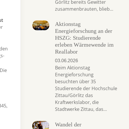
Görlitz bereits Gewitter
zusammenbrauten, blieb…
st
Aktionstag
er
Energieforschung an der
HSZG: Studierende
erleben Wärmewende im
 den
Reallabor
s-
03.06.2026
Beim Aktionstag
 Die
Energieforschung
besuchten über 35
Studierende der Hochschule
l
Zittau/Görlitz das
Kraftwerkslabor, die
845,
Stadtwerke Zittau, das…
Wandel der