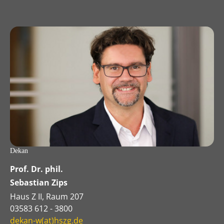
Dekan
Prof. Dr. phil.
Sebastian Zips
Haus Z II, Raum 207
03583 612 - 3800
dekan-w(at)hszg.de