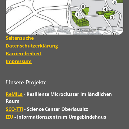
Seitensuche
Datenschutzerklärung
Barrierefreiheit
Impressum
Unsere Projekte
ReMiLa
- Resiliente Microcluster im ländlichen
Raum
SCO-TTi
- Science Center Oberlausitz
IZU
- Informationszentrum Umgebindehaus