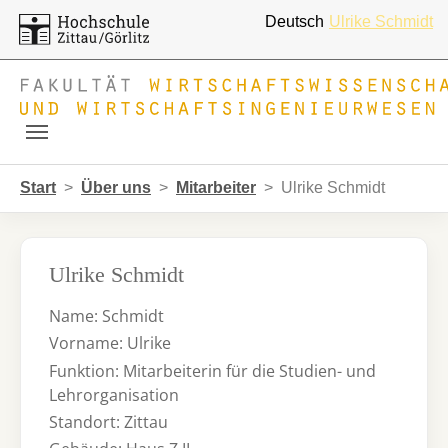
Deutsch
Ulrike Schmidt
Skip to main navigation
Zum Hauptinhalt springen
Skip to page footer
Sie sind hier:
Start
Über uns
Mitarbeiter
Ulrike Schmidt
Ulrike Schmidt
Name: Schmidt
Vorname: Ulrike
Funktion: Mitarbeiterin für die Studien- und
Lehrorganisation
Standort: Zittau