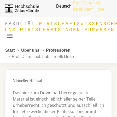
Prof. Dr. rer. pol.
Deutsch
habil. Steffi Höse
Skip to main navigation
Zum Hauptinhalt springen
Skip to page footer
Sie sind hier:
Start
Über uns
Professoren
Prof. Dr. rer. pol. habil. Steffi Höse
Virtueller Hörsaal
Das hier zum Download bereitgestellte
Material ist einschließlich aller seiner Teile
urheberrechtlich geschützt und ausschließlich
für Lehrzwecke dieser Professur bestimmt.