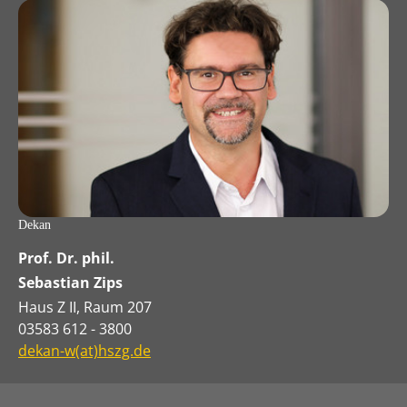
Dekan
Prof. Dr. phil.
Sebastian Zips
Haus Z II, Raum 207
03583 612 - 3800
dekan-w(at)hszg.de