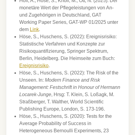
Hoff, A., Höse, S., Knoll, M., Ott, N. (2025):
Der
monetäre Wert der Pflegeleistungen von An-
und Zugehörigen in Deutschland, GAT
Working Paper Series, GAT-WP 01/2025 unter
dem
Link
.
Höse, S., Huschens, S. (2022): Ereignisrisiko:
Statistische Verfahren und Konzepte zur
Risikoquantifizierung, Springer Spektrum,
Berlin, Heidelberg. Die Heimseite zum Buch:
Ereignisrisiko
.
Höse, S., Huschens, S. (2022): The Risk of the
Unseen. In:
Modern Finance and Risk
Management: Festschrift in Honour of Hermann
Locarek-Junge
, Hrsg: T. Klein, S. Loßagk, M.
Straßberger, T. Walther, World Scientific
Publishing Europe, London, S. 173-196.
Höse, S., Huschens, S. (2020): Tests for the
Average Probability of Success in
Heterogeneous Bernoulli Experiments, 23