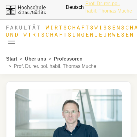
Prof. Dr. rer. pol.
Deutsch
habil. Thomas Muche
Skip to main navigation
Zum Hauptinhalt springen
Skip to page footer
Sie sind hier:
Start
Über uns
Professoren
Prof. Dr. rer. pol. habil. Thomas Muche