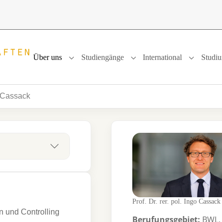
Über uns
Studiengänge
International
Studi
Submenu for "Über uns"
Submenu for "Studiengänge
Submenu f
go Cassack
Prof. Dr. rer. pol. Ingo Cassack
 und Controlling
Berufungsgebiet:
BWL,