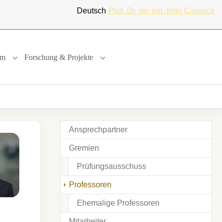
Deutsch
Prof. Dr. rer. pol. Ingo Cassack
um
Forschung & Projekte
"
or "International"
Submenu for "Studium"
Submenu for "Forschung & Projekte"
Ansprechpartner
Gremien
Prüfungsausschuss
Professoren
Ehemalige Professoren
Mitarbeiter