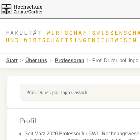
Skip to main navigation
Zum Hauptinhalt springen
Skip to page footer
Sie sind hier:
Start
Über uns
Professoren
Prof. Dr. rer. pol. In
Prof. Dr. rer. pol. Ingo Cassack
Profil
Seit März 2020 Professor für BWL, Rechnungswesen