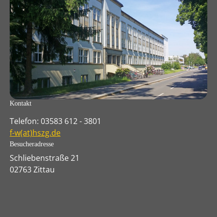
Kontakt
Telefon: 03583 612 - 3801
f-w(at)hszg.de
Besucheradresse
Schliebenstraße 21
02763 Zittau