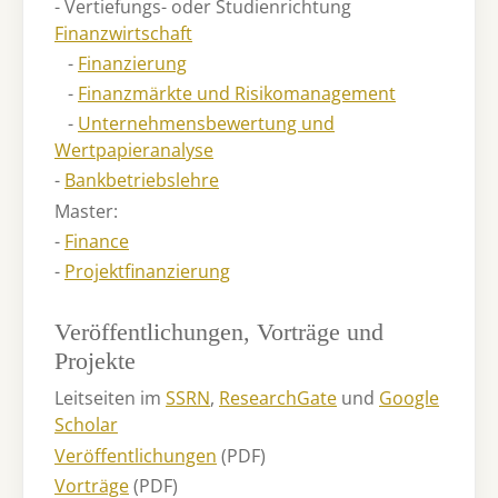
- Vertiefungs- oder Studienrichtung
Finanzwirtschaft
-
Finanzierung
-
Finanzmärkte und Risikomanagement
-
Unternehmensbewertung und
Wertpapieranalyse
-
Bankbetriebslehre
Master:
-
Finance
-
Projektfinanzierung
Veröffentlichungen, Vorträge und
Projekte
Leitseiten im
SSRN
,
ResearchGate
und
Google
Scholar
Veröffentlichungen
(PDF)
Vorträge
(PDF)