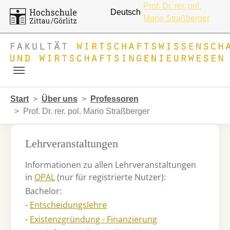
Prof. Dr. rer. pol.
Deutsch
Mario Straßberger
Skip to main navigation
Zum Hauptinhalt springen
Skip to page footer
Sie sind hier:
Start
Über uns
Professoren
Prof. Dr. rer. pol. Mario Straßberger
Lehrveranstaltungen
Informationen zu allen Lehrveranstaltungen
in
OPAL
(nur für registrierte Nutzer):
Bachelor:
-
Entscheidungslehre
-
Existenzgründung - Finanzierung