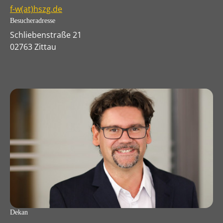
f-w(at)hszg.de
Besucheradresse
Schliebenstraße 21
02763 Zittau
Dekan