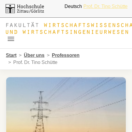
Deutsch
Prof. Dr. Tino Schütte
Skip to main navigation
Zum Hauptinhalt springen
Skip to page footer
Sie sind hier:
Start
Über uns
Professoren
Prof. Dr. Tino Schütte