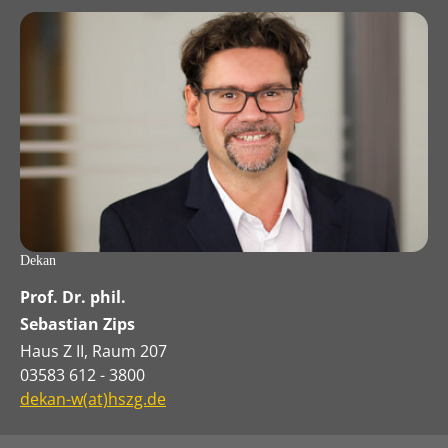
Dekan
Prof. Dr. phil.
Sebastian Zips
Haus Z II, Raum 207
03583 612 - 3800
dekan-w(at)hszg.de