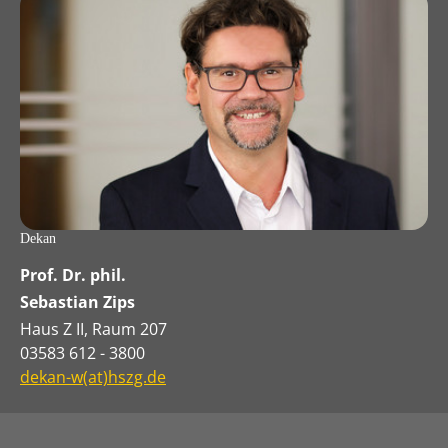
Dekan
Prof. Dr. phil.
Sebastian Zips
Haus Z II, Raum 207
03583 612 - 3800
dekan-w(at)hszg.de