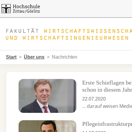
Skip to main navigation
Zum Hauptinhalt springen
Skip to page footer
Sie sind hier:
Start
Über uns
Nachrichten
Erste Schieflagen b
schon in diesem Jahr
22.07.2020
… darauf weisen Medien
Pflegeinfrastruktur