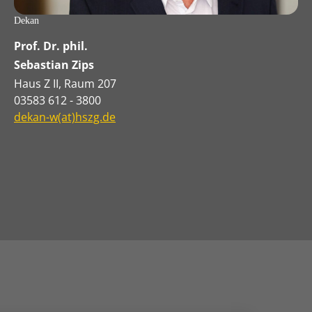
Dekan
Prof. Dr. phil.
Sebastian Zips
Haus Z II, Raum 207
03583 612 - 3800
dekan-w(at)hszg.de