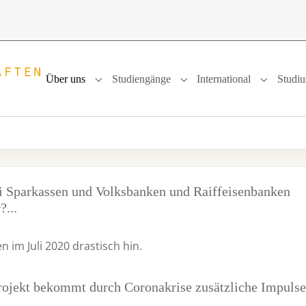
Über uns
Studiengänge
International
Studi
Submenu for "Über uns"
Submenu for "Studiengänge
Submenu f
ei Sparkassen und Volksbanken und Raiffeisenbanken
?...
 im Juli 2020 drastisch hin.
projekt bekommt durch Coronakrise zusätzliche Impulse