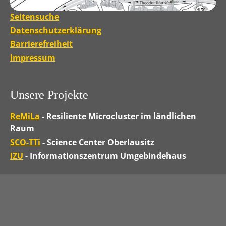
Seitensuche
Datenschutzerklärung
Barrierefreiheit
Impressum
Unsere Projekte
ReMiLa
- Resiliente Microcluster im ländlichen
Raum
SCO-TTi
- Science Center Oberlausitz
IZU
- Informationszentrum Umgebindehaus