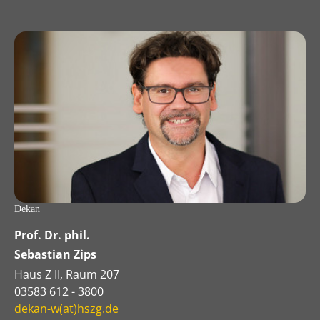
Dekan
Prof. Dr. phil.
Sebastian Zips
Haus Z II, Raum 207
03583 612 - 3800
dekan-w(at)hszg.de