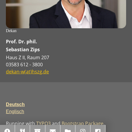
Dekan
Prof. Dr. phil.
Sebastian Zips
Haus Z II, Raum 207
03583 612 - 3800
dekan-w(at)hszg.de
Deutsch
Englisch
Running with
TYPO3
and
Bootstrap Package
.