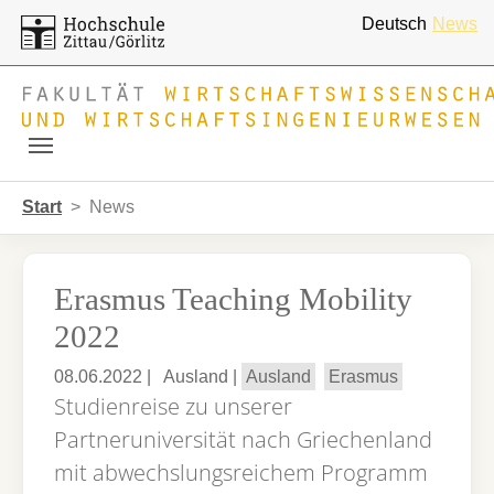
Deutsch
News
Skip to main navigation
Zum Hauptinhalt springen
Skip to page footer
Sie sind hier:
Start
News
Erasmus Teaching Mobility
2022
08.06.2022
|
Ausland
|
Ausland
Erasmus
Studienreise zu unserer
Partneruniversität nach Griechenland
mit abwechslungsreichem Programm