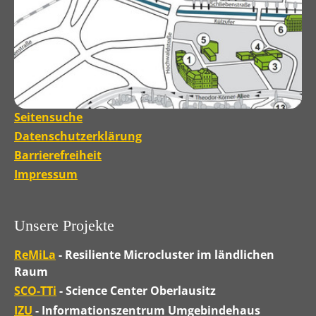
Seitensuche
Datenschutzerklärung
Barrierefreiheit
Impressum
Unsere Projekte
ReMiLa
- Resiliente Microcluster im ländlichen
Raum
SCO-TTi
- Science Center Oberlausitz
IZU
- Informationszentrum Umgebindehaus