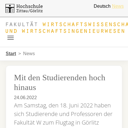
Deutsch
News
Skip to main navigation
Zum Hauptinhalt springen
Skip to page footer
Sie sind hier:
Start
News
Mit den Studierenden hoch
hinaus
24.06.2022
Am Samstag, den 18. Juni 2022 haben
sich Studierende und Professoren der
Fakultät W zum Flugtag in Görlitz