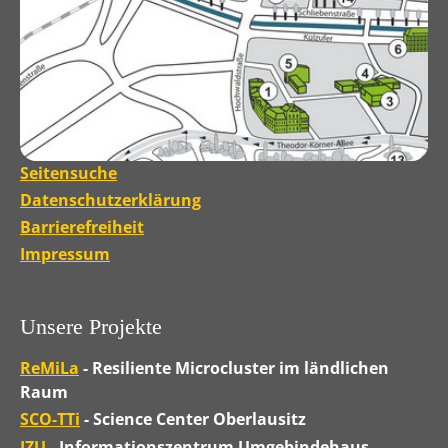
Seitensuche
Datenschutzerklärung
Barrierefreiheit
Impressum
Unsere Projekte
ReMiLa
- Resiliente Microcluster im ländlichen
Raum
SCO-TTi
- Science Center Oberlausitz
IZU
- Informationszentrum Umgebindehaus