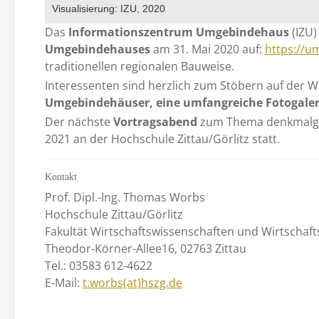
Visualisierung: IZU, 2020
Das
Informationszentrum Umgebindehaus
(IZU)
Umgebindehauses
am 31. Mai 2020 auf:
https://u
traditionellen regionalen Bauweise.
Interessenten sind herzlich zum Stöbern auf der W
Umgebindehäuser, eine umfangreiche Fotogaler
Der nächste
Vortragsabend
zum Thema denkmalger
2021 an der Hochschule Zittau/Görlitz statt.
Kontakt
Prof. Dipl.-Ing. Thomas Worbs
Hochschule Zittau/Görlitz
Fakultät Wirtschaftswissenschaften und Wirtschaf
Theodor-Körner-Allee16, 02763 Zittau
Tel.: 03583 612-4622
E-Mail:
t.worbs(at)hszg.de