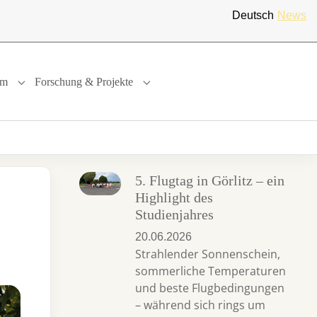
Deutsch
News
um
Forschung & Projekte
"
or "International"
Submenu for "Studium"
Submenu for "Forschung & Projekte"
5. Flugtag in Görlitz – ein
Highlight des
Studienjahres
20.06.2026
Strahlender Sonnenschein,
sommerliche Temperaturen
und beste Flugbedingungen
– während sich rings um