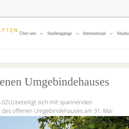
Über uns
Studiengänge
International
Studi
Submenu for "Über uns"
Submenu for "Studiengänge
Submenu f
ffenen Umgebindehauses
IZU) beteiligt sich mit spannenden
g des offenen Umgebindehauses am 31. Mai