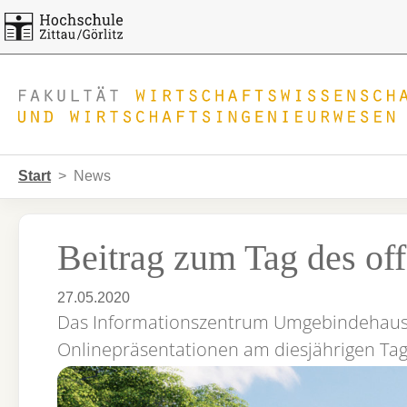
Skip to main navigation
Zum Hauptinhalt springen
Skip to page footer
Sie sind hier:
Start
News
Beitrag zum Tag des o
27.05.2020
Das Informationszentrum Umgebindehaus (
Onlinepräsentationen am diesjährigen Ta
Show larger version for: