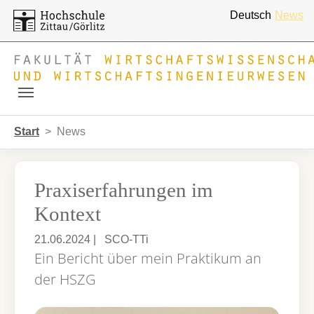
Deutsch
News
Skip to main navigation
Zum Hauptinhalt springen
Skip to page footer
Sie sind hier:
Start
News
Praxiserfahrungen im
Kontext
21.06.2024
|
SCO-TTi
Ein Bericht über mein Praktikum an
der HSZG