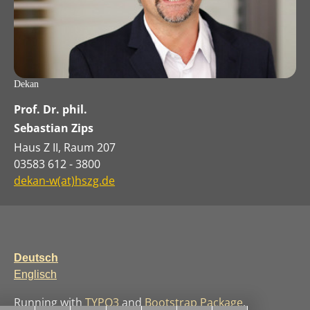
Dekan
Prof. Dr. phil.
Sebastian Zips
Haus Z II, Raum 207
03583 612 - 3800
dekan-w(at)hszg.de
Deutsch
Englisch
Running with
TYPO3
and
Bootstrap Package
.