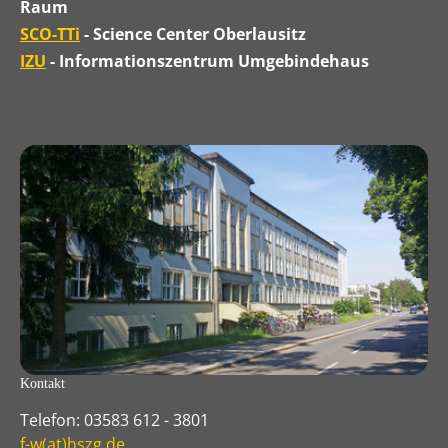
Raum
SCO-TTi
- Science Center Oberlausitz
IZU
- Informationszentrum Umgebindehaus
Kontakt
Telefon: 03583 612 - 3801
f-w(at)hszg.de