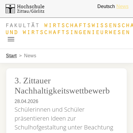
Deutsch
News
Skip to main navigation
Zum Hauptinhalt springen
Skip to page footer
Sie sind hier:
Start
News
3. Zittauer
Nachhaltigkeitswettbewerb
28.04.2026
Schülerinnen und Schüler
präsentieren Ideen zur
Schulhofgestaltung unter Beachtung