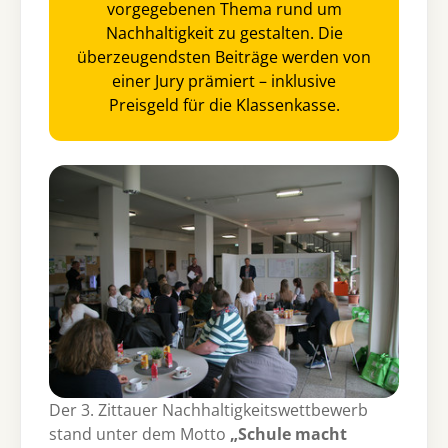
vorgegebenen Thema rund um
Nachhaltigkeit zu gestalten. Die
überzeugendsten Beiträge werden von
einer Jury prämiert – inklusive
Preisgeld für die Klassenkasse.
Der 3. Zittauer Nachhaltigkeitswettbewerb
stand unter dem Motto
„Schule macht