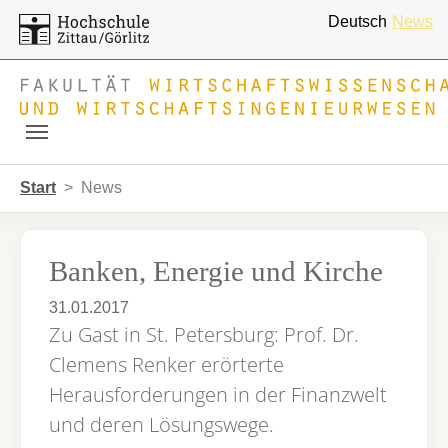
Deutsch
News
Skip to main navigation
Zum Hauptinhalt springen
Skip to page footer
Sie sind hier:
Start
News
Banken, Energie und Kirche
31.01.2017
Zu Gast in St. Petersburg: Prof. Dr.
Clemens Renker erörterte
Herausforderungen in der Finanzwelt
und deren Lösungswege.