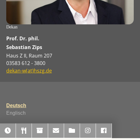
Dekan
Prof. Dr. phil.
Sebastian Zips
Haus Z II, Raum 207
03583 612 - 3800
dekan-w(at)hszg.de
Deutsch
Englisch
Running with
TYPO3
and
Bootstrap Package
.