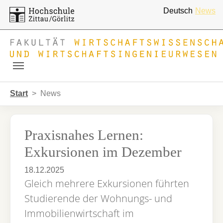
Deutsch
News
Skip to main navigation
Zum Hauptinhalt springen
Skip to page footer
Sie sind hier:
Start
News
Praxisnahes Lernen:
Exkursionen im Dezember
18.12.2025
Gleich mehrere Exkursionen führten
Studierende der Wohnungs- und
Immobilienwirtschaft im