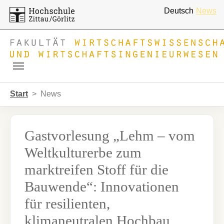
Deutsch
News
Skip to main navigation
Zum Hauptinhalt springen
Skip to page footer
Sie sind hier:
Start
News
Gastvorlesung „Lehm – vom
Weltkulturerbe zum
marktreifen Stoff für die
Bauwende“: Innovationen
für resilienten,
klimaneutralen Hochbau