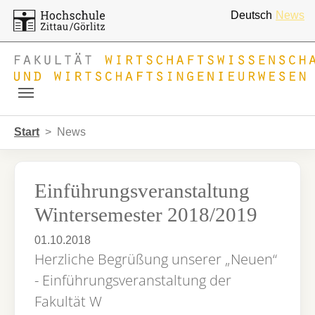
Deutsch
News
Skip to main navigation
Zum Hauptinhalt springen
Skip to page footer
Sie sind hier:
Start
News
Einführungsveranstaltung
Wintersemester 2018/2019
01.10.2018
Herzliche Begrüßung unserer „Neuen“
- Einführungsveranstaltung der
Fakultät W