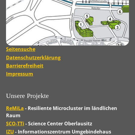
Seitensuche
Datenschutzerklärung
Barrierefreiheit
Impressum
Unsere Projekte
ReMiLa
- Resiliente Microcluster im ländlichen
Raum
SCO-TTi
- Science Center Oberlausitz
IZU
- Informationszentrum Umgebindehaus