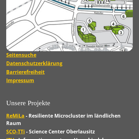
Seitensuche
Datenschutzerklärung
Barrierefreiheit
Impressum
Unsere Projekte
ReMiLa
- Resiliente Microcluster im ländlichen
Raum
SCO-TTi
- Science Center Oberlausitz