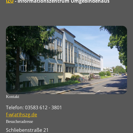
IZU
- Informationszentrum Umgebindehaus
Kontakt
Telefon: 03583 612 - 3801
f-w(at)hszg.de
Besucheradresse
Schliebenstraße 21