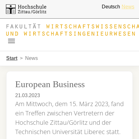
Deutsch
News
Skip to main navigation
Zum Hauptinhalt springen
Skip to page footer
Sie sind hier:
Start
News
European Business
21.03.2023
Am Mittwoch, dem 15. März 2023, fand
ein Treffen zwischen Vertretern der
Hochschule Zittau/Görlitz und der
Technischen Universität Liberec statt.