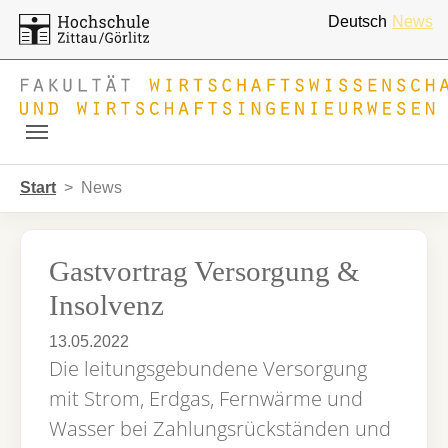
Deutsch
News
Skip to main navigation
Zum Hauptinhalt springen
Skip to page footer
Sie sind hier:
Start
News
Gastvortrag Versorgung &
Insolvenz
13.05.2022
Die leitungsgebundene Versorgung
mit Strom, Erdgas, Fernwärme und
Wasser bei Zahlungsrückständen und