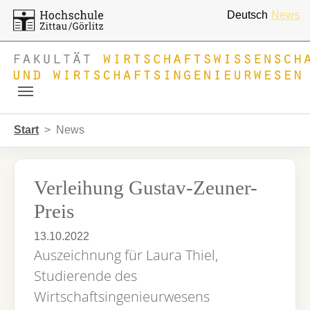
Deutsch
News
Skip to main navigation
Zum Hauptinhalt springen
Skip to page footer
Sie sind hier:
Start
News
Verleihung Gustav-Zeuner-
Preis
13.10.2022
Auszeichnung für Laura Thiel,
Studierende des
Wirtschaftsingenieurwesens