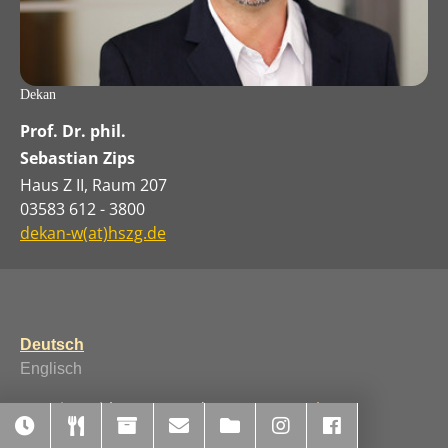
Dekan
Prof. Dr. phil.
Sebastian Zips
Haus Z II, Raum 207
03583 612 - 3800
dekan-w(at)hszg.de
Deutsch
Englisch
Running with
TYPO3
and
Bootstrap Package
.