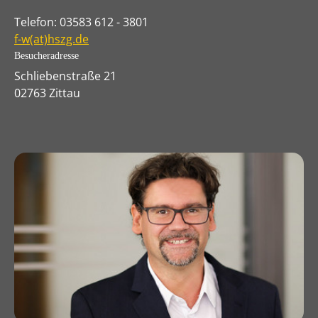
Telefon: 03583 612 - 3801
f-w(at)hszg.de
Besucheradresse
Schliebenstraße 21
02763 Zittau