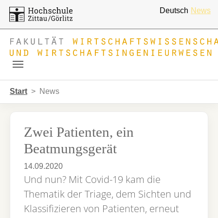
Deutsch
News
Skip to main navigation
Zum Hauptinhalt springen
Skip to page footer
Sie sind hier:
Start
News
Zwei Patienten, ein
Beatmungsgerät
14.09.2020
Und nun? Mit Covid-19 kam die
Thematik der Triage, dem Sichten und
Klassifizieren von Patienten, erneut