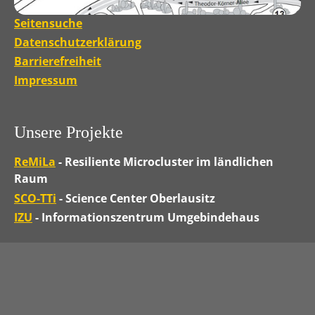
Seitensuche
Datenschutzerklärung
Barrierefreiheit
Impressum
Unsere Projekte
ReMiLa
- Resiliente Microcluster im ländlichen
Raum
SCO-TTi
- Science Center Oberlausitz
IZU
- Informationszentrum Umgebindehaus