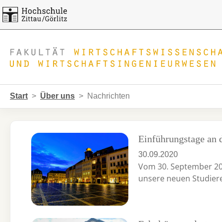
Skip to main navigation
Zum Hauptinhalt springen
Skip to page footer
Sie sind hier:
Start
Über uns
Nachrichten
Einführungstage an 
30.09.2020
Vom 30. September 202
unsere neuen Studiere