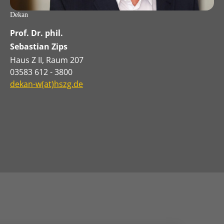
Dekan
Prof. Dr. phil.
Sebastian Zips
Haus Z II, Raum 207
03583 612 - 3800
dekan-w(at)hszg.de