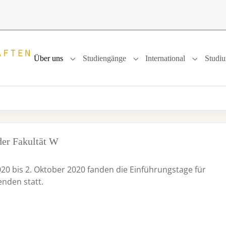
Über uns
Studiengänge
International
Studi
Submenu for "Über uns"
Submenu for "Studiengänge
Submenu f
der Fakultät W
0 bis 2. Oktober 2020 fanden die Einführungstage für
nden statt.