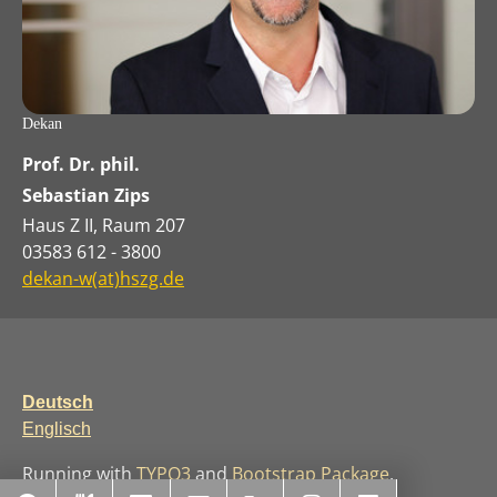
Dekan
Prof. Dr. phil.
Sebastian Zips
Haus Z II, Raum 207
03583 612 - 3800
dekan-w(at)hszg.de
Deutsch
Englisch
Running with
TYPO3
and
Bootstrap Package
.