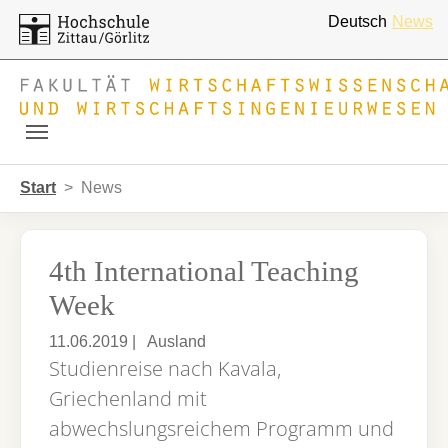
Deutsch
News
Skip to main navigation
Zum Hauptinhalt springen
Skip to page footer
Sie sind hier:
Start
News
4th International Teaching
Week
11.06.2019
|
Ausland
Studienreise nach Kavala,
Griechenland mit
abwechslungsreichem Programm und