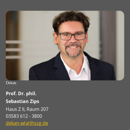
Dekan
Prof. Dr. phil.
Sebastian Zips
Haus Z II, Raum 207
03583 612 - 3800
dekan-w(at)hszg.de