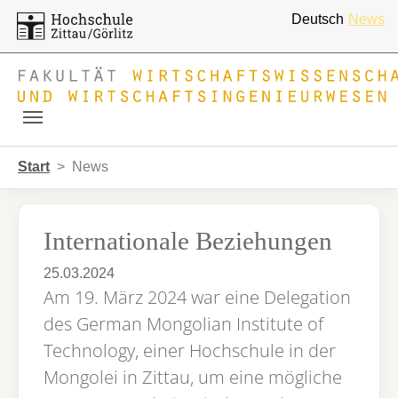
Deutsch
News
Skip to main navigation
Zum Hauptinhalt springen
Skip to page footer
Sie sind hier:
Start
News
Internationale Beziehungen
25.03.2024
Am 19. März 2024 war eine Delegation
des German Mongolian Institute of
Technology, einer Hochschule in der
Mongolei in Zittau, um eine mögliche