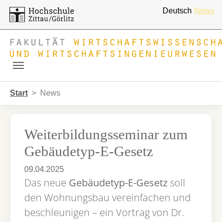
Deutsch
News
Skip to main navigation
Zum Hauptinhalt springen
Skip to page footer
Sie sind hier:
Start
News
Weiterbildungsseminar zum
Gebäudetyp-E-Gesetz
09.04.2025
Das neue
Gebäudetyp-E-Gesetz
soll
den Wohnungsbau vereinfachen und
beschleunigen – ein Vortrag von Dr.