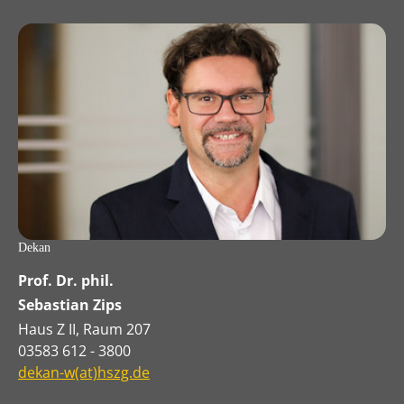
Dekan
Prof. Dr. phil.
Sebastian Zips
Haus Z II, Raum 207
03583 612 - 3800
dekan-w(at)hszg.de