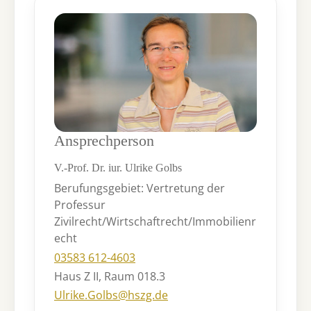
Ansprechperson
V.-Prof. Dr. iur. Ulrike Golbs
Berufungsgebiet: Vertretung der
Professur
Zivilrecht/Wirtschaftrecht/Immobilienr
echt
03583 612-4603
Haus Z II, Raum 018.3
Ulrike.Golbs@hszg.de