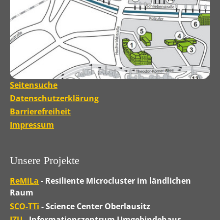
Seitensuche
Datenschutzerklärung
Barrierefreiheit
Impressum
Unsere Projekte
ReMiLa
- Resiliente Microcluster im ländlichen
Raum
SCO-TTi
- Science Center Oberlausitz
IZU
- Informationszentrum Umgebindehaus